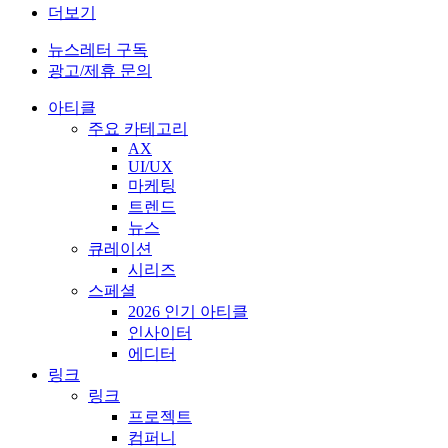
더보기
뉴스레터 구독
광고/제휴 문의
아티클
주요 카테고리
AX
UI/UX
마케팅
트렌드
뉴스
큐레이션
시리즈
스페셜
2026 인기 아티클
인사이터
에디터
링크
링크
프로젝트
컴퍼니