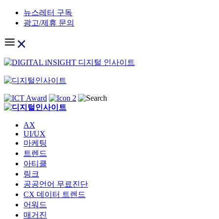
Skip
뉴스레터 구독
to
광고/제휴 문의
content
AX
UI/UX
마케팅
트렌드
아티클
링크
공공언어 무료진단
CX 데이터 트렌드
어워드
매거진