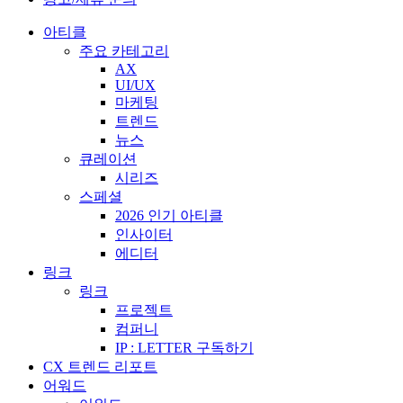
아티클
주요 카테고리
AX
UI/UX
마케팅
트렌드
뉴스
큐레이션
시리즈
스페셜
2026 인기 아티클
인사이터
에디터
링크
링크
프로젝트
컴퍼니
IP : LETTER 구독하기
CX 트렌드 리포트
어워드