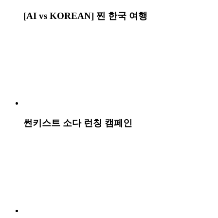
굽네 장각구이 런칭 캠페인
찾아가는 시니어 디지털 스쿨 캠페인