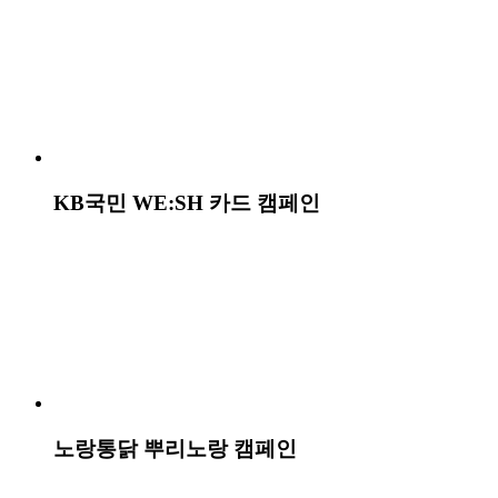
필라이트 로우 칼로리 런칭 캠페인
나름다운 청첩장