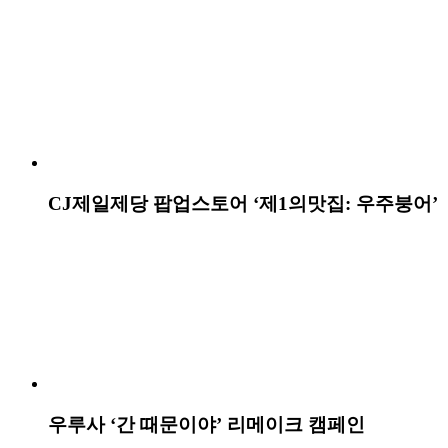
임팩타민 알 권리
CJ제일제당 인스타그램 ‘제1의맛 탐사일지’