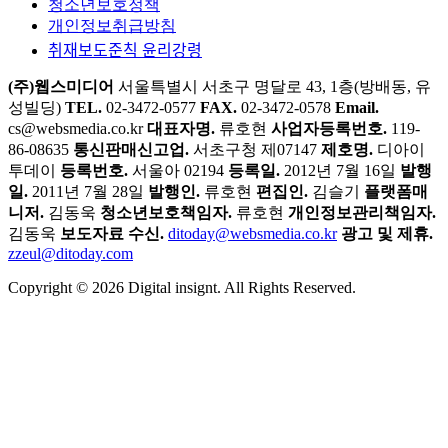
25년 역사의 디지털 비즈니스 미디어
분야별 아티클
AX
UI/UX
마케팅
트렌드
뉴스
디지털인사이트
큐레이션
시리즈
인사이터
에디터
2026 인기
링크
프로젝트