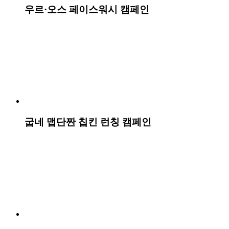
썬키스트 소다 런칭 캠페인
비렉스 리클라이닝 안마베드