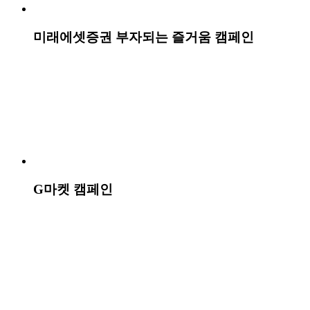
이 프로젝트의 하이라이트 더 보기 +
개요
2030 세대 신규 고객 유입이 정체된 상황에서, '고객을 부자로
만들겠다'는 브랜드 신념과 2030 세대의 라이프스타일을 연결
하는 미래에셋증권 부자되는 즐거움 캠페인을 기획했다. 수수
료·편의성 중심의 경쟁이 심화된 시장 환경 속에서, 단기 혜택
이 아닌 투자의 본질인 '부의 축적'과 삶의 방향성을 함께 이야
기하는 전략을 취했다. 빅모델 대신 트렌디한 일반인 모델과
공감형 카피를 활용했다. '미래에셋에서 사는 사람들'이라는
메인 카피는 BUY와 LIVE의 중의적 의미를 담아, 7개 주요 상
품을 7가지 서로 다른 라이프스타일로 풀어내며 금융 경험을
일상으로 체감하게 했다. 캠페인 결과, 누적 조회수 2018만 회
를 기록했으며 2030 세대 고객의 포털 검색량이 30% 이상 증
가했다. 2030 세대 신규 계좌 개설은 30% 늘었고, 앱 설치율은
기존 대비 6배 이상 상승했으며, 2030 세대 고객 비중은 17%
확대됐다. 미디어 효율 면에서도 전환율 1.98배 향상, CPC