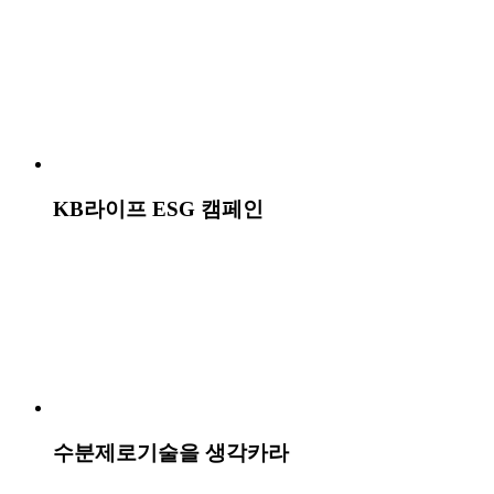
CJ제일제당 팝업스토어 ‘제1의맛집: 우주붕어’
우루사 ‘간 때문이야’ 리메이크 캠페인