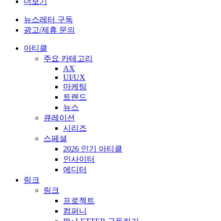
더보기
뉴스레터 구독
광고/제휴 문의
아티클
주요 카테고리
AX
UI/UX
마케팅
트렌드
뉴스
큐레이션
시리즈
스페셜
2026 인기 아티클
인사이터
에디터
링크
링크
프로젝트
컴퍼니