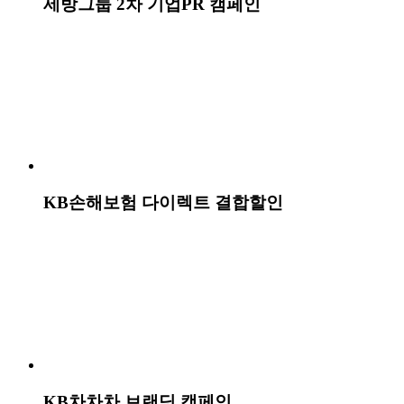
굽네 맵단짠 칩킨 런칭 캠페인
우르오스 올인원 모이스처라이저