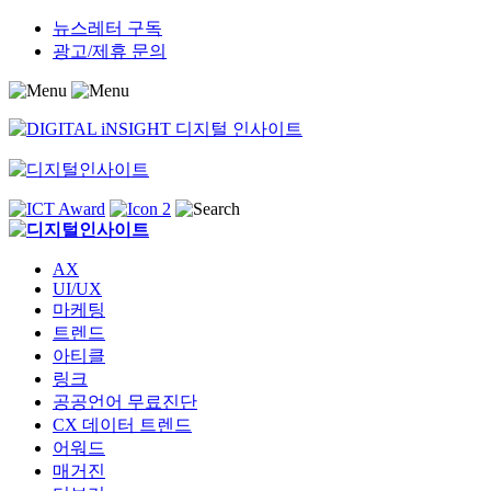
Skip
뉴스레터 구독
to
광고/제휴 문의
content
AX
UI/UX
마케팅
트렌드
아티클
링크
공공언어 무료진단
CX 데이터 트렌드
어워드
매거진