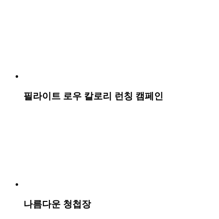
CJ제일제당 유튜브 ‘제1의맛’
하이트진로 켈리 공식 인스타그램