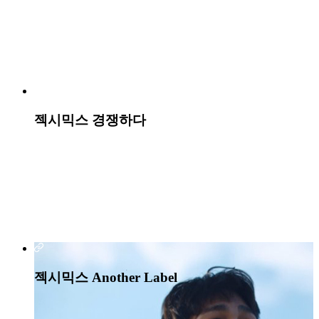
KB국민 WE:SH 카드 캠페인
노랑통닭 뿌리노랑 캠페인