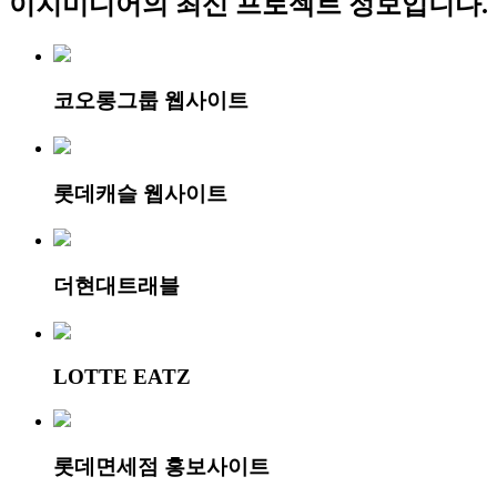
easymedia
클라이언트
.
제작사
.
론칭일
.
현대백화점그룹사 현대드림투어에서 B to C 항공 예약 서비스
와 숙박 예약 서비스 제공을 위해 ‘더현대트래블’을 새롭게 론
칭했다. 더현대트래블은 여행을 계획하고 있는 고객들에게 최
적화된 유저빌리티로, 여행 상품 정보를 제공하는 B2C 여행
상품 예약 대행 서비스 플랫폼이다. 현대카드의 제휴카드인
the Red, the Green 카드 보유 회원은 청구·즉시 할인받을 수 있
으며 H.Point 적립·사용이 가능하다.
개요
이지미디어
의 최신 프로젝트 정보입니다.