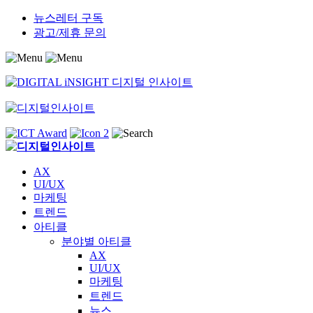
Skip
뉴스레터 구독
to
광고/제휴 문의
content
AX
UI/UX
마케팅
트렌드
아티클
분야별 아티클
AX
UI/UX
마케팅
트렌드
뉴스