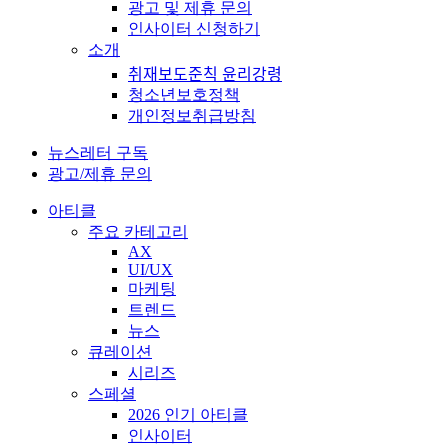
광고 및 제휴 문의
인사이터 신청하기
소개
취재보도준칙 윤리강령
청소년보호정책
개인정보취급방침
뉴스레터 구독
광고/제휴 문의
아티클
주요 카테고리
AX
UI/UX
마케팅
트렌드
뉴스
큐레이션
시리즈
스페셜
2026 인기 아티클
인사이터