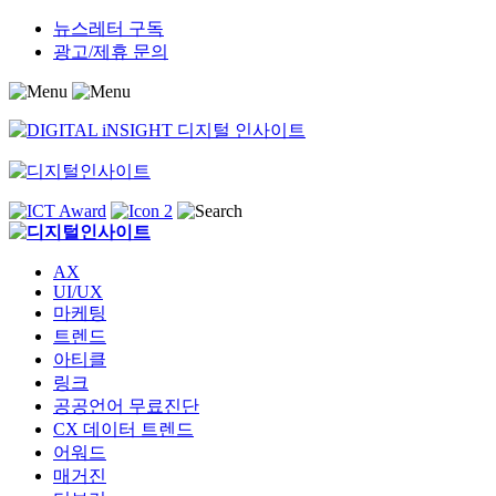
Skip
뉴스레터 구독
to
광고/제휴 문의
content
AX
UI/UX
마케팅
트렌드
아티클
링크
공공언어 무료진단
CX 데이터 트렌드
어워드
매거진