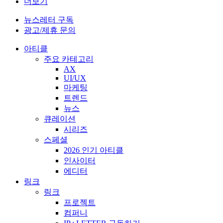
더보기
뉴스레터 구독
광고/제휴 문의
아티클
주요 카테고리
AX
UI/UX
마케팅
트렌드
뉴스
큐레이션
시리즈
스페셜
2026 인기 아티클
인사이터
에디터
링크
링크
프로젝트
컴퍼니