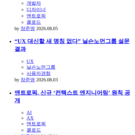
“직무 유형 바뀐다” ‘클로드 코드’ 창시자 주장
에 실무자 반발
AI
AX
개발자
디자이너
앤트로픽
클로드
by
장준영
2026.08.05
“UX 대신할 새 명칭 없다” 닐슨노먼그룹 설문
결과
UX
닐슨노먼그룹
사용자경험
by
장준영
2026.08.03
앤트로픽, 신규 ‘컨텍스트 엔지니어링’ 원칙 공
개