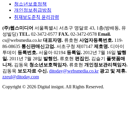
Di-Letter 구독
광고 및 제휴 문의
인사이터 신청하기
소개
청소년보호정책
개인정보취급방침
취재보도준칙 윤리강령
(주)웹스미디어
서울특별시 서초구 명달로 43, 1층(방배동, 유
성빌딩)
TEL.
02-3472-0577
FAX.
02-3472-0578
Email.
cs@websmedia.co.kr
대표자명.
류호현
사업자등록번호.
119-
86-08635
통신판매신고업.
서초구청 제07147
제호명.
디아이
투데이
등록번호.
서울아 02194
등록일.
2012년 7월 16일
발행
일.
2011년 7월 28일
발행인.
류호현
편집인.
김슬기
플랫폼매
니저.
김동욱
청소년보호책임자.
류호현
개인정보관리책임자.
김동욱
보도자료 수신.
ditoday@websmedia.co.kr
광고 및 제휴.
zzeul@ditoday.com
Copyright © 2026 Digital insignt. All Rights Reserved.