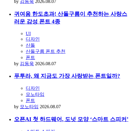
직면한 ‘AI 슬롭’ 논란
AI
UX
디자인
by
김동욱
2026.08.07
귀여움 한도초과! 산돌구름이 추천하는 사랑스
러운 감성 폰트 4종
UI
디자인
산돌
산돌구름 폰트 추천
폰트
by
김동욱
2026.08.07
푸투라, 왜 지금도 가장 사랑받는 폰트일까?
디자인
모노타입
폰트