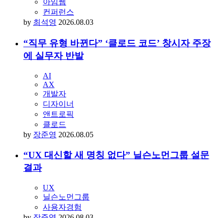
진 대표
브랜드
브랜딩
아임웹
컨퍼런스
by
최석영
2026.08.03
“직무 유형 바뀐다” ‘클로드 코드’ 창시자 주장
에 실무자 반발
AI
AX
개발자
디자이너
앤트로픽
클로드
by
장준영
2026.08.05
“UX 대신할 새 명칭 없다” 닐슨노먼그룹 설문