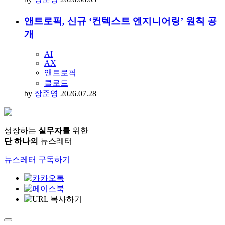
결과
UX
닐슨노먼그룹
사용자경험
by
장준영
2026.08.03
앤트로픽, 신규 ‘컨텍스트 엔지니어링’ 원칙 공
개
AI
AX
앤트로픽
클로드
by
장준영
2026.07.28
성장하는
실무자를
위한
단 하나의
뉴스레터
뉴스레터 구독하기