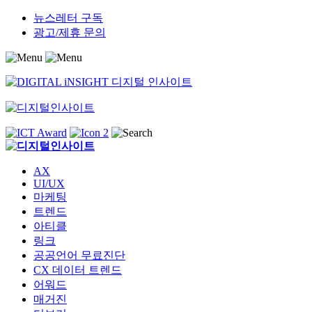
Skip
뉴스레터 구독
to
광고/제휴 문의
content
AX
UI/UX
마케팅
트렌드
아티클
링크
공공언어 무료진단
CX 데이터 트렌드
어워드
매거진