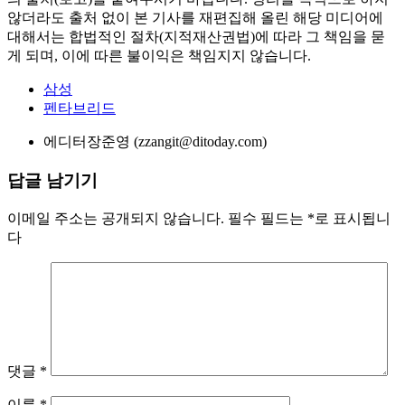
금지
뉴스콘텐츠는 저작권법 제7조 규정된 단서조항을 제외한 저작
물로서 저작권법의 보호대상입니다. 본 기사를 개인블로그 및
홈페이지, 카페 등에 게재(링크)를 원하시는 분은 반드시 기사
의 출처(로고)를 붙여주시기 바랍니다. 영리를 목적으로 하지
않더라도 출처 없이 본 기사를 재편집해 올린 해당 미디어에
대해서는 합법적인 절차(지적재산권법)에 따라 그 책임을 묻
게 되며, 이에 따른 불이익은 책임지지 않습니다.
삼성
펜타브리드
에디터
장준영 (zzangit@ditoday.com)
답글 남기기
이메일 주소는 공개되지 않습니다.
필수 필드는
*
로 표시됩니
다