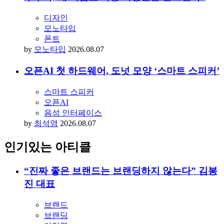
산돌구름 폰트 추천
폰트
by
김동욱
2026.08.07
푸투라, 왜 지금도 가장 사랑받는 폰트일까?
디자인
모노타입
폰트
by
모노타입
2026.08.07
오픈AI 첫 하드웨어, 도넛 모양 ‘스마트 스피커’
스마트 스피커
오픈AI
음성 인터페이스
by
최석영
2026.08.07
인기있는 아티클
“진짜 좋은 브랜드는 브랜딩하지 않는다” 김봉