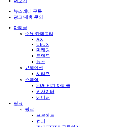
더보기
뉴스레터 구독
광고/제휴 문의
아티클
주요 카테고리
AX
UI/UX
마케팅
트렌드
뉴스
큐레이션
시리즈
스페셜
2026 인기 아티클
인사이터
에디터
링크
링크
프로젝트
컴퍼니