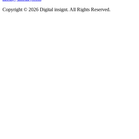
투데이
등록번호.
서울아 02194
등록일.
2012년 7월 16일
발행
일.
2011년 7월 28일
발행인.
류호현
편집인.
김슬기
플랫폼매
니저.
김동욱
청소년보호책임자.
류호현
개인정보관리책임자.
김동욱
보도자료 수신.
ditoday@websmedia.co.kr
광고 및 제휴.
zzeul@ditoday.com
Copyright © 2026 Digital insignt. All Rights Reserved.