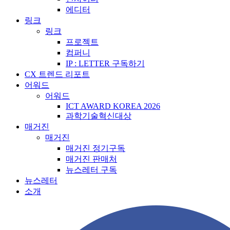
에디터
링크
링크
프로젝트
컴퍼니
IP : LETTER 구독하기
CX 트렌드 리포트
어워드
어워드
ICT AWARD KOREA 2026
과학기술혁신대상
매거진
매거진
매거진 정기구독
매거진 판매처
뉴스레터 구독
뉴스레터
소개