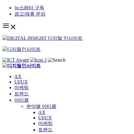
Skip
뉴스레터 구독
to
광고/제휴 문의
content
AX
UI/UX
마케팅
트렌드
아티클
분야별 아티클
AX
UI/UX
마케팅
트렌드