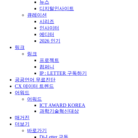
뉴스
디지털인사이트
큐레이션
시리즈
인사이터
에디터
2026 인기
링크
링크
프로젝트
컴퍼니
IP : LETTER 구독하기
공공언어 무료진단
CX 데이터 트렌드
어워드
어워드
ICT AWARD KOREA
과학기술혁신대상
매거진
더보기
바로가기
Di-Letter 구독