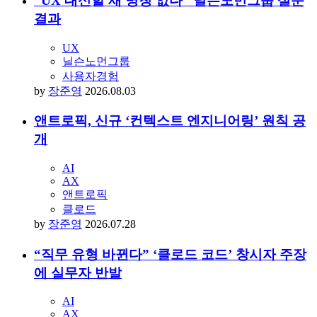
아임웹
컨퍼런스
by
최석영
2026.08.03
“UX 대신할 새 명칭 없다” 닐슨노먼그룹 설문
결과
UX
닐슨노먼그룹
사용자경험
by
장준영
2026.08.03
앤트로픽, 신규 ‘컨텍스트 엔지니어링’ 원칙 공
개
AI
AX
앤트로픽
클로드
by
장준영
2026.07.28