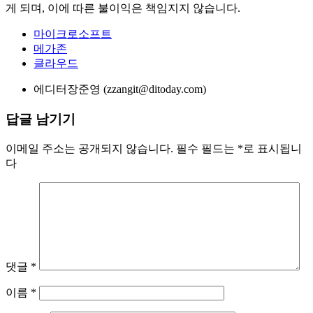
물로서 저작권법의 보호대상입니다. 본 기사를 개인블로그 및
홈페이지, 카페 등에 게재(링크)를 원하시는 분은 반드시 기사
의 출처(로고)를 붙여주시기 바랍니다. 영리를 목적으로 하지
않더라도 출처 없이 본 기사를 재편집해 올린 해당 미디어에
대해서는 합법적인 절차(지적재산권법)에 따라 그 책임을 묻
게 되며, 이에 따른 불이익은 책임지지 않습니다.
마이크로소프트
메가존
클라우드
에디터
장준영 (zzangit@ditoday.com)
답글 남기기
이메일 주소는 공개되지 않습니다.
필수 필드는
*
로 표시됩니
다