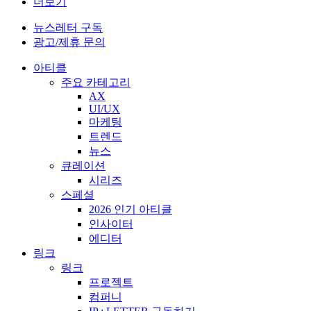
더보기
뉴스레터 구독
광고/제휴 문의
아티클
주요 카테고리
AX
UI/UX
마케팅
트렌드
뉴스
큐레이션
시리즈
스페셜
2026 인기 아티클
인사이터
에디터
링크
링크
프로젝트
컴퍼니