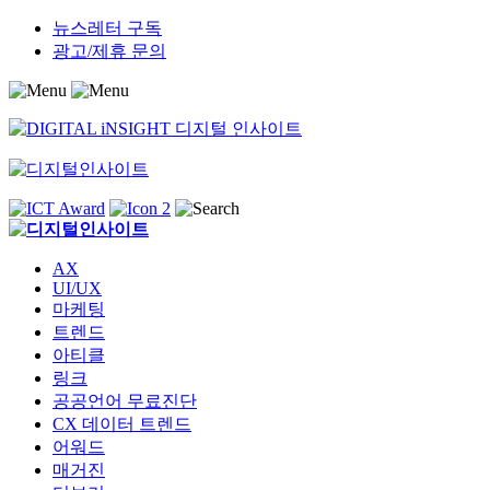
Skip
뉴스레터 구독
to
광고/제휴 문의
content
AX
UI/UX
마케팅
트렌드
아티클
링크
공공언어 무료진단
CX 데이터 트렌드
어워드
매거진