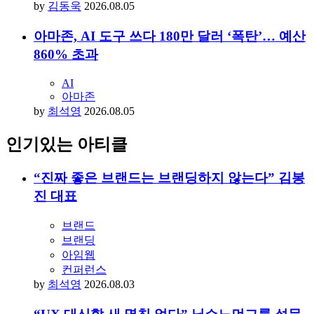
관건은 실질적인 기여도… 음저협, 국내 최초
AI 저작물 기준 제시
AI
저작권
by
김동욱
2026.08.05
아마존, AI 도구 쓰다 180만 달러 ‘폭탄’… 예산
860% 초과
AI
아마존
by
최석영
2026.08.05
인기있는 아티클
“진짜 좋은 브랜드는 브랜딩하지 않는다” 김봉
진 대표
브랜드
브랜딩