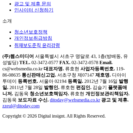
공공언어 무료진단
CX 데이터 트렌드
매거진 구독하기
Di-Letter 구독
광고 및 제휴 문의
인사이터 신청하기
소개
청소년보호정책
개인정보취급방침
취재보도준칙 윤리강령
(주)웹스미디어
서울특별시 서초구 명달로 43, 1층(방배동, 유
성빌딩)
TEL.
02-3472-0577
FAX.
02-3472-0578
Email.
cs@websmedia.co.kr
대표자명.
류호현
사업자등록번호.
119-
86-08635
통신판매신고업.
서초구청 제07147
제호명.
디아이
투데이
등록번호.
서울아 02194
등록일.
2012년 7월 16일
발행
일.
2011년 7월 28일
발행인.
류호현
편집인.
김슬기
플랫폼매
니저.
김동욱
청소년보호책임자.
류호현
개인정보관리책임자.
김동욱
보도자료 수신.
ditoday@websmedia.co.kr
광고 및 제휴.