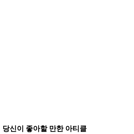
“UX 대신할 새 명칭 없다” 닐슨노먼그룹 설문 결과