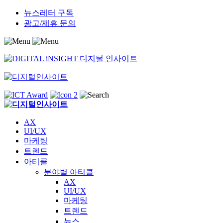
Skip
뉴스레터 구독
to
광고/제휴 문의
content
AX
UI/UX
마케팅
트렌드
아티클
분야별 아티클
AX
UI/UX
마케팅
트렌드
뉴스