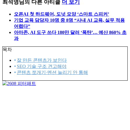
최석영님의 다른 아티클
더 보기
오픈AI 첫 하드웨어, 도넛 모양 ‘스마트 스피커’
기업 교육 담당자 10명 중 8명 “사내 AI 교육, 실무 적용
어렵다”
아마존, AI 도구 쓰다 180만 달러 ‘폭탄’… 예산 860% 초
과
목차
잘 만든 콘텐츠가 보인다
SEO 기술 구조 견고해야
콘텐츠 쪼개기·멘션 늘리기 안 통해