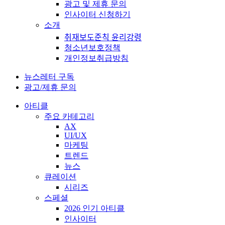
광고 및 제휴 문의
인사이터 신청하기
소개
취재보도준칙 윤리강령
청소년보호정책
개인정보취급방침
뉴스레터 구독
광고/제휴 문의
아티클
주요 카테고리
AX
UI/UX
마케팅
트렌드
뉴스
큐레이션
시리즈
스페셜
2026 인기 아티클
인사이터