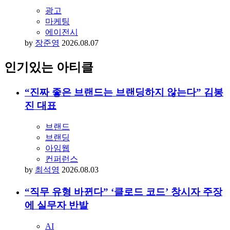
광고
마케팅
에이전시
by
장준영
2026.08.07
인기있는 아티클
“진짜 좋은 브랜드는 브랜딩하지 않는다” 김봉
진 대표
브랜드
브랜딩
아임웹
컨퍼런스
by
최석영
2026.08.03
“직무 유형 바뀐다” ‘클로드 코드’ 창시자 주장
에 실무자 반발
AI