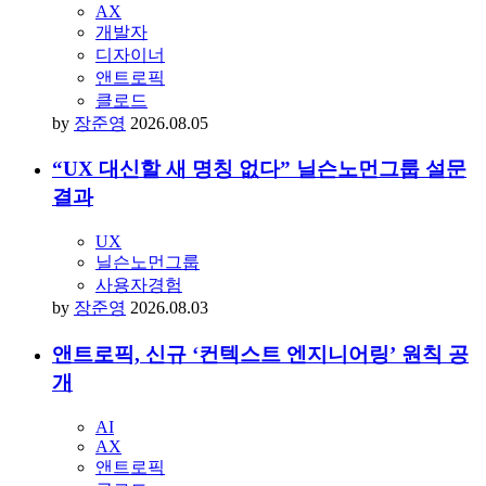
AX
개발자
디자이너
앤트로픽
클로드
by
장준영
2026.08.05
“UX 대신할 새 명칭 없다” 닐슨노먼그룹 설문
결과
UX
닐슨노먼그룹
사용자경험
by
장준영
2026.08.03
앤트로픽, 신규 ‘컨텍스트 엔지니어링’ 원칙 공
개
AI
AX
앤트로픽