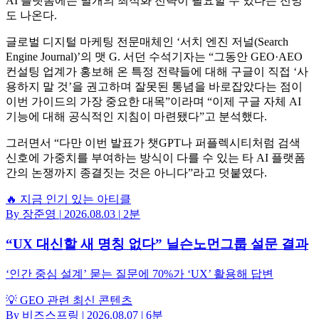
AI 플랫폼에는 별개의 최적화 전략이 필요할 수 있다는 전망
도 나온다.
글로벌 디지털 마케팅 전문매체인 ‘서치 엔진 저널(Search
Engine Journal)’의 맷 G. 서던 수석기자는 “그동안 GEO·AEO
컨설팅 업계가 홍보해 온 특정 전략들에 대해 구글이 직접 ‘사
용하지 말 것’을 권고하며 잘못된 통념을 바로잡았다는 점이
이번 가이드의 가장 중요한 대목”이라며 “이제 구글 자체 AI
기능에 대해 공식적인 지침이 마련됐다”고 분석했다.
그러면서 “다만 이번 발표가 챗GPT나 퍼플렉시티처럼 검색
신호에 가중치를 부여하는 방식이 다를 수 있는 타 AI 플랫폼
간의 논쟁까지 종결짓는 것은 아니다”라고 덧붙였다.
🔥 지금 인기 있는 아티클
By 장준영
|
2026.08.03
|
2분
“UX 대신할 새 명칭 없다” 닐슨노먼그룹 설문 결과
‘인간 중심 설계’ 묻는 질문에 70%가 ‘UX’ 활용해 답변
💡 GEO 관련 최신 콘텐츠
By 비즈스프링
|
2026.08.07
|
6분