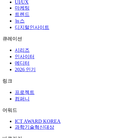
UI/UX
마케팅
트렌드
뉴스
디지털인사이트
큐레이션
시리즈
인사이터
에디터
2026 인기
링크
프로젝트
컴퍼니
어워드
ICT AWARD KOREA
과학기술혁신대상