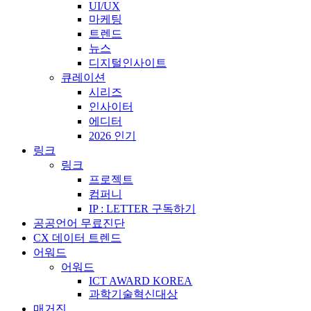
UI/UX
마케팅
트렌드
뉴스
디지털인사이트
큐레이션
시리즈
인사이터
에디터
2026 인기
링크
링크
프로젝트
컴퍼니
IP : LETTER 구독하기
공공언어 무료진단
CX 데이터 트렌드
어워드
어워드
ICT AWARD KOREA
과학기술혁신대상
매거진