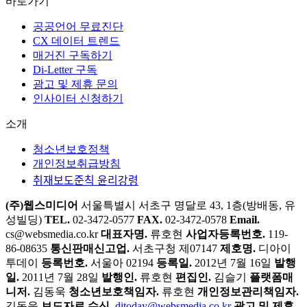
바로가기
공공언어 무료진단
CX 데이터 트렌드
매거진 구독하기
Di-Letter 구독
광고 및 제휴 문의
인사이터 신청하기
소개
청소년보호정책
개인정보취급방침
취재보도준칙 윤리강령
(주)웹스미디어
서울특별시 서초구 명달로 43, 1층(방배동, 유
성빌딩)
TEL.
02-3472-0577
FAX.
02-3472-0578
Email.
cs@websmedia.co.kr
대표자명.
류호현
사업자등록번호.
119-
86-08635
통신판매신고업.
서초구청 제07147
제호명.
디아이
투데이
등록번호.
서울아 02194
등록일.
2012년 7월 16일
발행
일.
2011년 7월 28일
발행인.
류호현
편집인.
김슬기
플랫폼매
니저.
김동욱
청소년보호책임자.
류호현
개인정보관리책임자.
김동욱
보도자료 수신.
ditoday@websmedia.co.kr
광고 및 제휴.