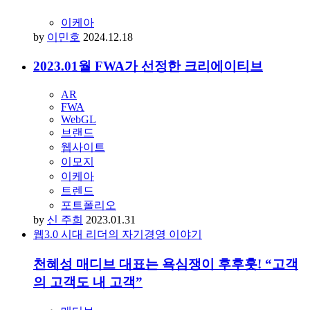
이케아
by
이민호
2024.12.18
2023.01월 FWA가 선정한 크리에이티브
AR
FWA
WebGL
브랜드
웹사이트
이모지
이케아
트렌드
포트폴리오
by
신 주희
2023.01.31
웹3.0 시대 리더의 자기경영 이야기
천혜성 매디브 대표는 욕심쟁이 후후훗! “고객
의 고객도 내 고객”