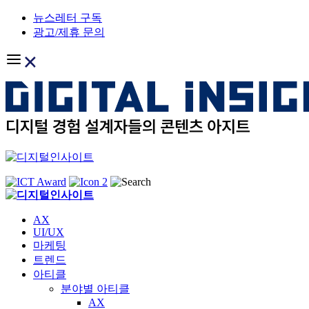
Skip
뉴스레터 구독
to
광고/제휴 문의
content
AX
UI/UX
마케팅
트렌드
아티클
분야별 아티클
AX