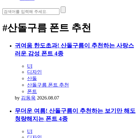
검
색:
#산돌구름 폰트 추천
귀여움 한도초과! 산돌구름이 추천하는 사랑스
러운 감성 폰트 4종
UI
디자인
산돌
산돌구름 폰트 추천
폰트
by
김동욱
2026.08.07
무더운 여름! 산돌구름이 추천하는 보기만 해도
청량해지는 폰트 4종
UI
디자인