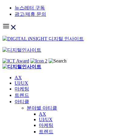
Skip
뉴스레터 구독
to
광고/제휴 문의
content
AX
UI/UX
마케팅
트렌드
아티클
분야별 아티클
AX
UI/UX
마케팅
트렌드