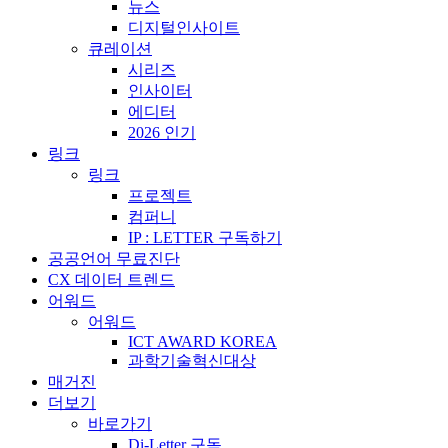
뉴스
디지털인사이트
큐레이션
시리즈
인사이터
에디터
2026 인기
링크
링크
프로젝트
컴퍼니
IP : LETTER 구독하기
공공언어 무료진단
CX 데이터 트렌드
어워드
어워드
ICT AWARD KOREA
과학기술혁신대상
매거진
더보기
바로가기
Di-Letter 구독