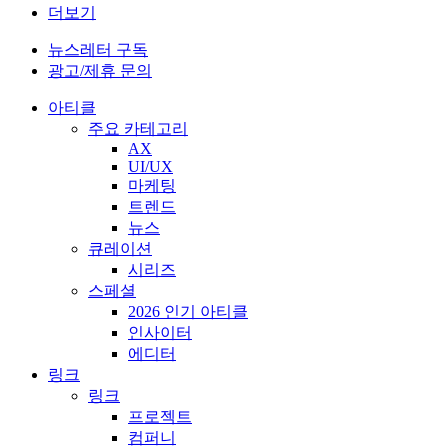
더보기
뉴스레터 구독
광고/제휴 문의
아티클
주요 카테고리
AX
UI/UX
마케팅
트렌드
뉴스
큐레이션
시리즈
스페셜
2026 인기 아티클
인사이터
에디터
링크
링크
프로젝트
컴퍼니