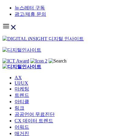
Skip
뉴스레터 구독
to
광고/제휴 문의
content
AX
UI/UX
마케팅
트렌드
아티클
링크
공공언어 무료진단
CX 데이터 트렌드
어워드
매거진