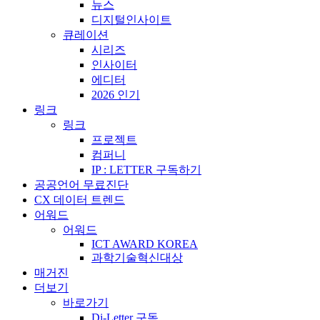
뉴스
디지털인사이트
큐레이션
시리즈
인사이터
에디터
2026 인기
링크
링크
프로젝트
컴퍼니
IP : LETTER 구독하기
공공언어 무료진단
CX 데이터 트렌드
어워드
어워드
ICT AWARD KOREA
과학기술혁신대상
매거진
더보기
바로가기
Di-Letter 구독