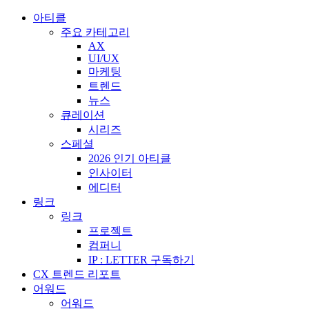
아티클
주요 카테고리
AX
UI/UX
마케팅
트렌드
뉴스
큐레이션
시리즈
스페셜
2026 인기 아티클
인사이터
에디터
링크
링크
프로젝트
컴퍼니
IP : LETTER 구독하기
CX 트렌드 리포트
어워드
어워드