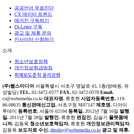
공공언어 무료진단
CX 데이터 트렌드
매거진 구독하기
Di-Letter 구독
광고 및 제휴 문의
인사이터 신청하기
소개
청소년보호정책
개인정보취급방침
취재보도준칙 윤리강령
(주)웹스미디어
서울특별시 서초구 명달로 43, 1층(방배동, 유
성빌딩)
TEL.
02-3472-0577
FAX.
02-3472-0578
Email.
cs@websmedia.co.kr
대표자명.
류호현
사업자등록번호.
119-
86-08635
통신판매신고업.
서초구청 제07147
제호명.
디아이
투데이
등록번호.
서울아 02194
등록일.
2012년 7월 16일
발행
일.
2011년 7월 28일
발행인.
류호현
편집인.
김슬기
플랫폼매
니저.
김동욱
청소년보호책임자.
류호현
개인정보관리책임자.
김동욱
보도자료 수신.
ditoday@websmedia.co.kr
광고 및 제휴.