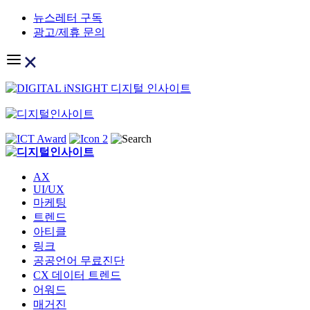
Skip
뉴스레터 구독
to
광고/제휴 문의
content
AX
UI/UX
마케팅
트렌드
아티클
링크
공공언어 무료진단
CX 데이터 트렌드
어워드
매거진