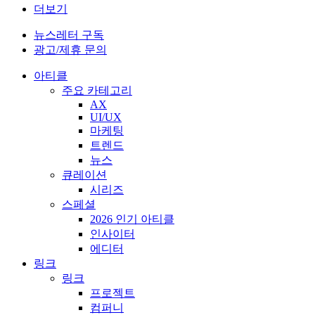
더보기
뉴스레터 구독
광고/제휴 문의
아티클
주요 카테고리
AX
UI/UX
마케팅
트렌드
뉴스
큐레이션
시리즈
스페셜
2026 인기 아티클
인사이터
에디터
링크
링크
프로젝트
컴퍼니