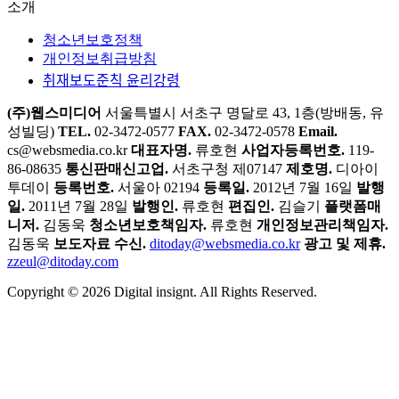
소개
청소년보호정책
개인정보취급방침
취재보도준칙 윤리강령
(주)웹스미디어
서울특별시 서초구 명달로 43, 1층(방배동, 유
성빌딩)
TEL.
02-3472-0577
FAX.
02-3472-0578
Email.
cs@websmedia.co.kr
대표자명.
류호현
사업자등록번호.
119-
86-08635
통신판매신고업.
서초구청 제07147
제호명.
디아이
투데이
등록번호.
서울아 02194
등록일.
2012년 7월 16일
발행
일.
2011년 7월 28일
발행인.
류호현
편집인.
김슬기
플랫폼매
니저.
김동욱
청소년보호책임자.
류호현
개인정보관리책임자.
김동욱
보도자료 수신.
ditoday@websmedia.co.kr
광고 및 제휴.
zzeul@ditoday.com
Copyright © 2026 Digital insignt. All Rights Reserved.