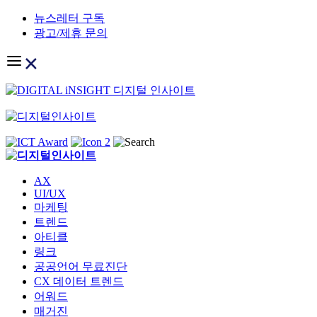
Skip
뉴스레터 구독
to
광고/제휴 문의
content
AX
UI/UX
마케팅
트렌드
아티클
링크
공공언어 무료진단
CX 데이터 트렌드
어워드
매거진