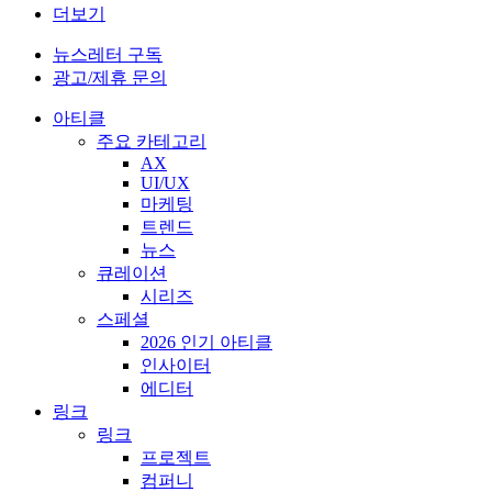
더보기
뉴스레터 구독
광고/제휴 문의
아티클
주요 카테고리
AX
UI/UX
마케팅
트렌드
뉴스
큐레이션
시리즈
스페셜
2026 인기 아티클
인사이터
에디터
링크
링크
프로젝트
컴퍼니