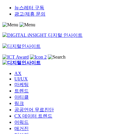
Skip
뉴스레터 구독
to
광고/제휴 문의
content
AX
UI/UX
마케팅
트렌드
아티클
링크
공공언어 무료진단
CX 데이터 트렌드
어워드
매거진