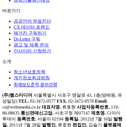
과학기술혁신대상
바로가기
공공언어 무료진단
CX 데이터 트렌드
매거진 구독하기
Di-Letter 구독
광고 및 제휴 문의
인사이터 신청하기
소개
청소년보호정책
개인정보취급방침
취재보도준칙 윤리강령
(주)웹스미디어
서울특별시 서초구 명달로 43, 1층(방배동, 유
성빌딩)
TEL.
02-3472-0577
FAX.
02-3472-0578
Email.
cs@websmedia.co.kr
대표자명.
류호현
사업자등록번호.
119-
86-08635
통신판매신고업.
서초구청 제07147
제호명.
디아이
투데이
등록번호.
서울아 02194
등록일.
2012년 7월 16일
발행
일.
2011년 7월 28일
발행인.
류호현
편집인.
김슬기
플랫폼매