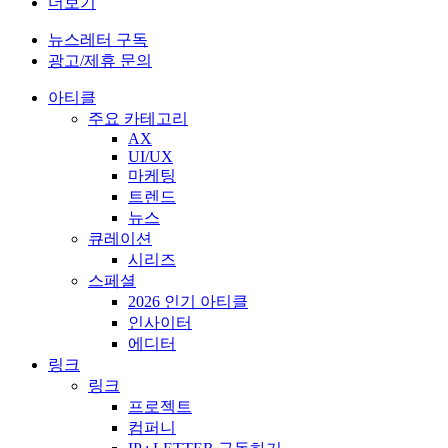
더보기
뉴스레터 구독
광고/제휴 문의
아티클
주요 카테고리
AX
UI/UX
마케팅
트렌드
뉴스
큐레이션
시리즈
스페셜
2026 인기 아티클
인사이터
에디터
링크
링크
프로젝트
컴퍼니