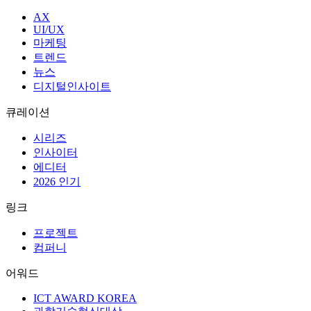
AX
UI/UX
마케팅
트렌드
뉴스
디지털인사이트
큐레이션
시리즈
인사이터
에디터
2026 인기
링크
프로젝트
컴퍼니
어워드
ICT AWARD KOREA