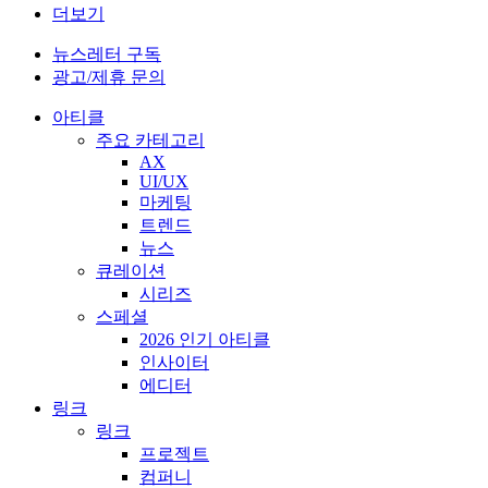
더보기
뉴스레터 구독
광고/제휴 문의
아티클
주요 카테고리
AX
UI/UX
마케팅
트렌드
뉴스
큐레이션
시리즈
스페셜
2026 인기 아티클
인사이터
에디터
링크
링크
프로젝트
컴퍼니