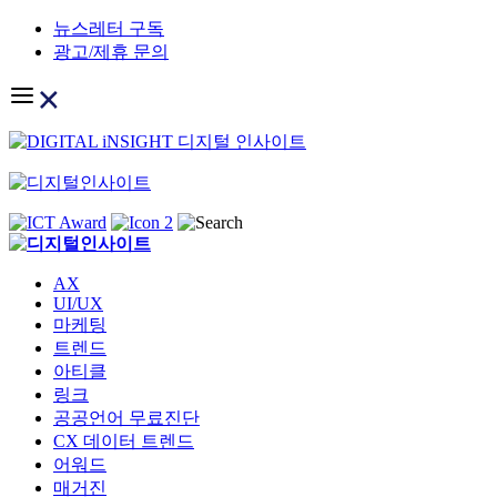
Skip
뉴스레터 구독
to
광고/제휴 문의
content
AX
UI/UX
마케팅
트렌드
아티클
링크
공공언어 무료진단
CX 데이터 트렌드
어워드
매거진