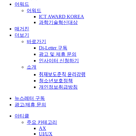
어워드
어워드
ICT AWARD KOREA
과학기술혁신대상
매거진
더보기
바로가기
Di-Letter 구독
광고 및 제휴 문의
인사이터 신청하기
소개
취재보도준칙 윤리강령
청소년보호정책
개인정보취급방침
뉴스레터 구독
광고/제휴 문의
아티클
주요 카테고리
AX
UI/UX