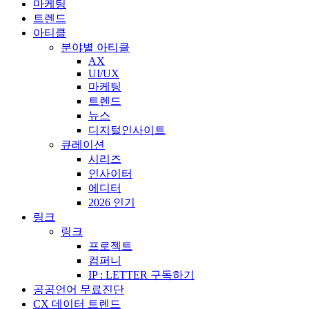
마케팅
트렌드
아티클
분야별 아티클
AX
UI/UX
마케팅
트렌드
뉴스
디지털인사이트
큐레이션
시리즈
인사이터
에디터
2026 인기
링크
링크
프로젝트
컴퍼니
IP : LETTER 구독하기
공공언어 무료진단
CX 데이터 트렌드