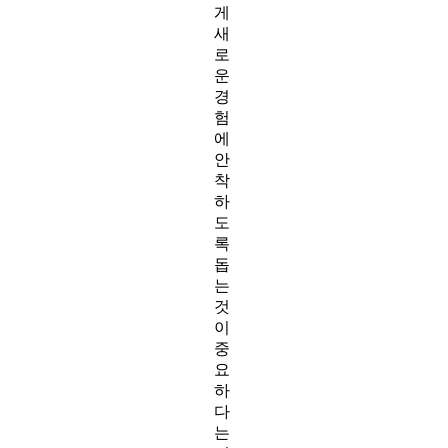
게
새
로
운
경
험
에
안
착
하
도
록
돕
는
것
이
중
요
하
다
는