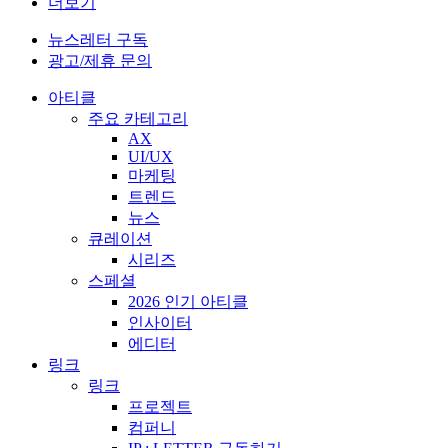
더보기
뉴스레터 구독
광고/제휴 문의
아티클
주요 카테고리
AX
UI/UX
마케팅
트렌드
뉴스
큐레이션
시리즈
스페셜
2026 인기 아티클
인사이터
에디터
링크
링크
프로젝트
컴퍼니