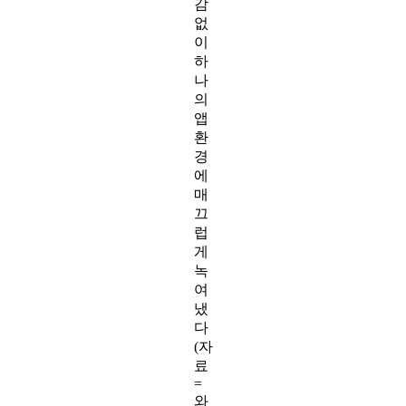
감
없
이
하
나
의
앱
환
경
에
매
끄
럽
게
녹
여
냈
다
(자
료
=
와