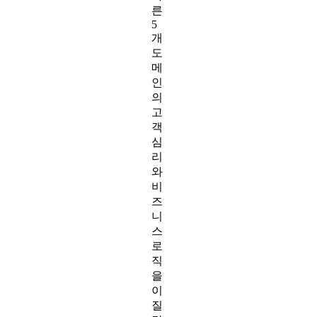
른
5
개
도
메
인
의
고
객
심
리
와
비
즈
니
스
로
직
을
이
질