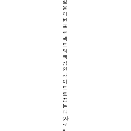
점
을
이
번
프
로
젝
트
의
핵
심
인
사
이
트
로
꼽
는
다
(자
료
=