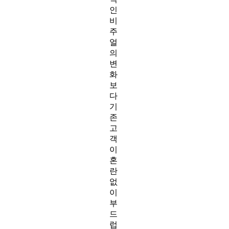
인
비
주
얼
의
변
화
보
다
기
존
고
객
이
혼
란
없
이
부
드
럽