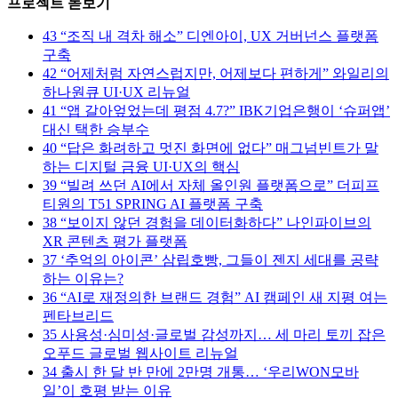
프로젝트 돋보기
43
“조직 내 격차 해소” 디엔아이, UX 거버넌스 플랫폼
구축
42
“어제처럼 자연스럽지만, 어제보다 편하게” 와일리의
하나원큐 UI·UX 리뉴얼
41
“앱 갈아엎었는데 평점 4.7?” IBK기업은행이 ‘슈퍼앱’
대신 택한 승부수
40
“답은 화려하고 멋진 화면에 없다” 매그넘빈트가 말
하는 디지털 금융 UI·UX의 핵심
39
“빌려 쓰던 AI에서 자체 올인원 플랫폼으로” 더피프
티원의 T51 SPRING AI 플랫폼 구축
38
“보이지 않던 경험을 데이터화하다” 나인파이브의
XR 콘텐츠 평가 플랫폼
37
‘추억의 아이콘’ 삼립호빵, 그들이 젠지 세대를 공략
하는 이유는?
36
“AI로 재정의한 브랜드 경험” AI 캠페인 새 지평 여는
펜타브리드
35
사용성·심미성·글로벌 감성까지… 세 마리 토끼 잡은
오푸드 글로벌 웹사이트 리뉴얼
34
출시 한 달 반 만에 2만명 개통… ‘우리WON모바
일’이 호평 받는 이유