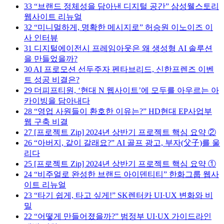
33
“브랜드 정체성을 담아낸 디지털 공간” 삼성웰스토리
웹사이트 리뉴얼
32
“미니멀하게, 명확한 메시지로” 허승원 이노이즈 이
사 인터뷰
31
디지털에이전시 프레임아웃은 왜 생성형 AI 솔루션
을 만들었을까?
30
AI 프로모션 선두주자 펜타브리드, 신한프렌즈 이벤
트 성공 비결은?
29
더피프티원, ‘현대 N 웹사이트’에 모두를 아우르는 아
카이빙을 담아내다
28
“영업 사원들이 환호한 이유는?” HD현대 EP사업부
웹 구축 비결
27
[프로젝트 Zip] 2024년 상반기 프로젝트 핵심 요약 ②
26
“아버지, 같이 갈래요?” AI 골프 광고, 부자(父子)를 울
리다
25
[프로젝트 Zip] 2024년 상반기 프로젝트 핵심 요약 ①
24
“비주얼로 완성한 브랜드 아이덴티티” 한화그룹 웹사
이트 리뉴얼
23
“타기 쉽게, 타고 싶게!” SK렌터카 UI·UX 변화와 비
밀
22
“어떻게 만들어졌을까?” 범정부 UI·UX 가이드라인