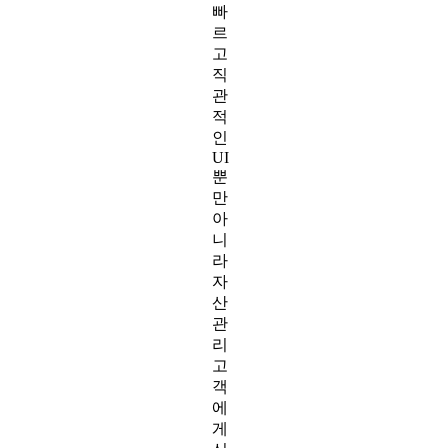
빠
르
고
직
관
적
인
UI
뿐
만
아
니
라
자
산
관
리
고
객
에
게