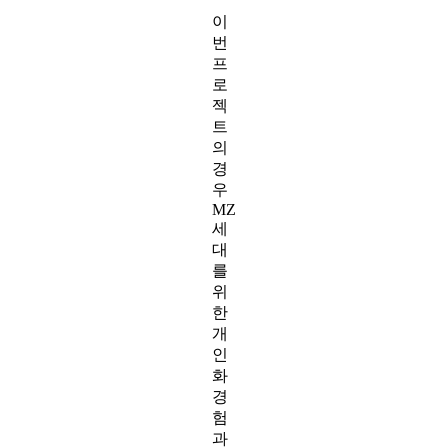
이
번
프
로
젝
트
의
경
우
MZ
세
대
를
위
한
개
인
화
경
험
과