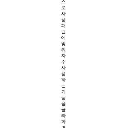
스
로
사
용
패
턴
에
맞
춰
자
주
사
용
하
는
기
능
을
골
라
화
면