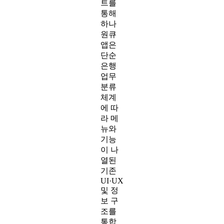
트를
통해
하나
원큐
앱은
단순
은행
업무
분류
체계
에 따
라 메
뉴와
기능
이 나
열된
기존
UI·UX
및 정
보 구
조를
통합