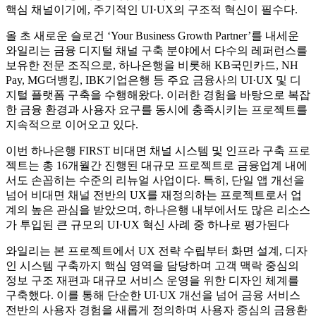
핵심 채널이기에, 주기적인 UI·UX의 구조적 혁신이 필수다.
올 초 새로운 슬로건 ‘Your Business Growth Partner’를 내세운
와일리는 금융 디지털 채널 구축 분야에서 다수의 레퍼런스를
보유한 전문 조직으로, 하나은행을 비롯해 KB국민카드, NH
Pay, MG더뱅킹, IBK기업은행 등 주요 금융사의 UI·UX 및 디
지털 플랫폼 구축을 수행해왔다. 이러한 경험을 바탕으로 복잡
한 금융 환경과 사용자 요구를 동시에 충족시키는 프로젝트를
지속적으로 이어오고 있다.
이번 하나은행 FIRST 비대면 채널 시스템 및 인프라 구축 프로
젝트는 총 16개월간 진행된 대규모 프로젝트로 금융업계 내에
서도 손꼽히는 수준의 리뉴얼 사업이다. 특히, 단일 앱 개선을
넘어 비대면 채널 전반의 UX를 재정의하는 프로젝트로서 업
계의 높은 관심을 받았으며, 하나은행 내부에서도 많은 리소스
가 투입된 큰 규모의 UI·UX 혁신 사례 중 하나로 평가된다
와일리는 본 프로젝트에서 UX 전략 수립부터 화면 설계, 디자
인 시스템 구축까지 핵심 영역을 담당하며 고객 맥락 중심의
정보 구조 재편과 대규모 서비스 운영을 위한 디자인 체계를
구축했다. 이를 통해 단순한 UI·UX 개선을 넘어 금융 서비스
전반의 사용자 경험을 새롭게 정의하며 사용자 중심의 금융환