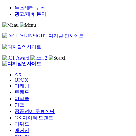
Skip
뉴스레터 구독
to
광고/제휴 문의
content
AX
UI/UX
마케팅
트렌드
아티클
링크
공공언어 무료진단
CX 데이터 트렌드
어워드
매거진