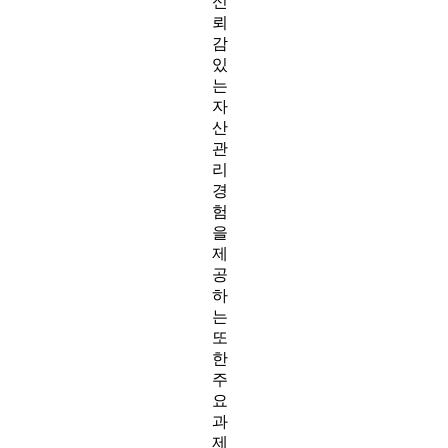
신
뢰
감
있
는
자
산
관
리
경
험
을
제
공
하
는
또
한
주
요
과
제