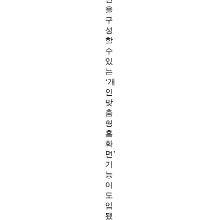
을
구
성
할
수
있
는
‘개
인
맞
춤
형
홈
화
면’
기
능
이
도
입
됐