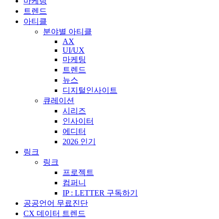
마케팅
트렌드
아티클
분야별 아티클
AX
UI/UX
마케팅
트렌드
뉴스
디지털인사이트
큐레이션
시리즈
인사이터
에디터
2026 인기
링크
링크
프로젝트
컴퍼니
IP : LETTER 구독하기
공공언어 무료진단
CX 데이터 트렌드