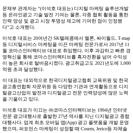
문체부 관계자는 “(이석호 대표는) 디지털 마케팅 솔루션개발
등 온라인광고 기술 발전 기여는 물론, 각종 협회 활동을 통한
인력 양성 및 광고 시장 투명성 제고에 기여한 점이 인정됐
다”고 소개했다.
이석호 대표는 20여년간 SK텔레콤에서 멜론, 싸이월드, T-map
등 디지털서비스 마케팅을 이끈 마케팅 전문가로서 2017년 11
월 코마스인터렉티브 대표로 취임했다. 이후 과감하고 빠른 경
영혁신을 통해 코마스인터렉티브를 흑자전환을 넘어 수익성
이 높은 회사로 탈바꿈시켰다. 광고취급고도 2021년도에 1,000
억원 초과 달성했다.
이 대표는 대외적으로 한국디지털광고협회 교육위원 및 한국
광고총연합회 자문위원 등 다양한 기관과 연계활동으로 디지
털광고산업의 발전과 디지털광고 전문 인력양성에 많은 노력
을 기울이고 있다.
이석호 대표가 이끄는 ㈜코마스인터렉티브는 1994년 인터넷
전문 광고대행사로 출발한 27년 역사를 지닌 디지털광고 종합
대행사다. 업계 최초 모바일 앱(App) 광고 플랫폼을 개발 운영
했으며, 퍼포먼스 마케팅이 성장할 때 Cosem, Jerico등 자체솔