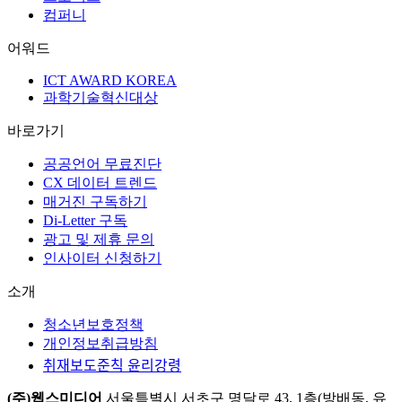
컴퍼니
어워드
ICT AWARD KOREA
과학기술혁신대상
바로가기
공공언어 무료진단
CX 데이터 트렌드
매거진 구독하기
Di-Letter 구독
광고 및 제휴 문의
인사이터 신청하기
소개
청소년보호정책
개인정보취급방침
취재보도준칙 윤리강령
(주)웹스미디어
서울특별시 서초구 명달로 43, 1층(방배동, 유