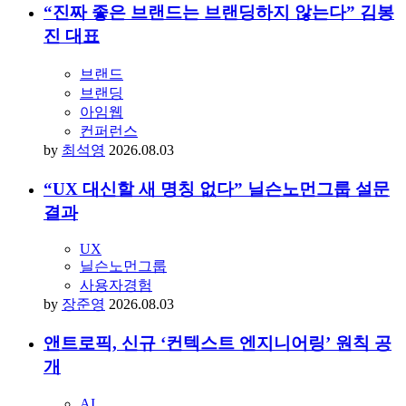
“진짜 좋은 브랜드는 브랜딩하지 않는다” 김봉
진 대표
브랜드
브랜딩
아임웹
컨퍼런스
by
최석영
2026.08.03
“UX 대신할 새 명칭 없다” 닐슨노먼그룹 설문
결과
UX
닐슨노먼그룹
사용자경험
by
장준영
2026.08.03
앤트로픽, 신규 ‘컨텍스트 엔지니어링’ 원칙 공
개
AI