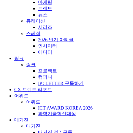
마케팅
트렌드
뉴스
큐레이션
시리즈
스페셜
2026 인기 아티클
인사이터
에디터
링크
링크
프로젝트
컴퍼니
IP : LETTER 구독하기
CX 트렌드 리포트
어워드
어워드
ICT AWARD KOREA 2026
과학기술혁신대상
매거진
매거진
매거진 정기구독