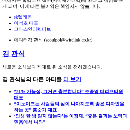
대해서는 합법적인 절차(지적재산권법)에 따라 그 책임을 묻
게 되며, 이에 따른 불이익은 책임지지 않습니다.
sk텔레콤
이석호 대표
코마스인터렉티브
에디터
김 관식 (seoulpol@wirelink.co.kr)
김 관식
새로운 소식보다 제대로 된 소식을 전하겠습니다.
김 관식님의 다른 아티클
더 보기
“51% 가능성, 그거면 충분합니다” 조종영 더피프티원
대표
“이노이즈는 사람들의 삶이 나아지도록 좋은 디자인을
하는 곳” 홍순기 대표
‘인생 한 방 믿지 않는다’는 이정재, “좋은 결과는 노력과
믿음에서 나와”