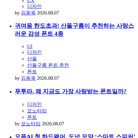
UX
디자인
by
김동욱
2026.08.07
귀여움 한도초과! 산돌구름이 추천하는 사랑스
러운 감성 폰트 4종
UI
디자인
산돌
산돌구름 폰트 추천
폰트
by
김동욱
2026.08.07
푸투라, 왜 지금도 가장 사랑받는 폰트일까?
디자인
모노타입
폰트
by
모노타입
2026.08.07
오픈AI 첫 하드웨어, 도넛 모양 ‘스마트 스피커’