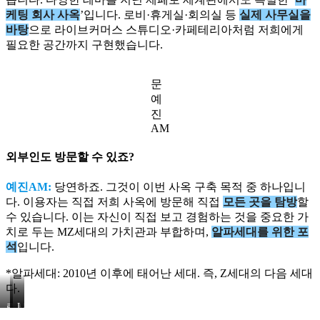
훈
훈
케팅 회사 사옥
’입니다. 로비·휴게실·회의실 등
실제 사무실을
디
디
바탕
으로 라이브커머스 스튜디오·카페테리아처럼 저희에게
렉
렉
터
터
필요한 공간까지 구현했습니다.
(우)
(우)
문
예
진
AM
외부인도 방문할 수 있죠?
예진AM:
당연하죠. 그것이 이번 사옥 구축 목적 중 하나입니
다. 이용자는 직접 저희 사옥에 방문해 직접
모든 곳을 탐방
할
수 있습니다. 이는 자신이 직접 보고 경험하는 것을 중요한 가
치로 두는 MZ세대의 가치관과 부합하며,
알파세대를 위한 포
석
입니다.
*알파세대: 2010년 이후에 태어난 세대. 즉, Z세대의 다음 세대
다.
LAB543
로
사
의
비
무