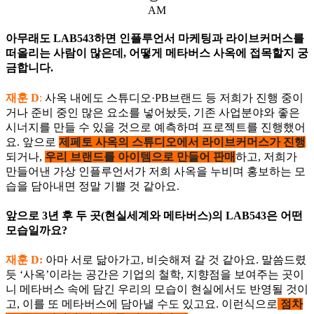
AM
아무래도 LAB543하면 인플루언서 마케팅과 라이브커머스를
떠올리는 사람이 많은데, 어떻게 메타버스 사옥에 접목할지 궁
금합니다.
재훈 D
:
사옥 내에도 스튜디오·PB브랜드 등 저희가 진행 중이
거나 준비 중인 많은 요소를 넣어놨듯, 기존 사업분야와 좋은
시너지를 만들 수 있을 것으로 예측하며 프로젝트를 진행했어
요. 앞으로
제페토 사옥의 스튜디오에서 라이브커머스가 진행
되거나,
우리 브랜드를 아이템으로 만들어 판매
하고, 저희가
만들어낸 가상 인플루언서가 저희 사옥을 누비며 홍보하는 모
습을 담아내면 정말 기쁠 것 같아요.
앞으로 3년 후 두 곳(현실세계와 메타버스)의 LAB543은 어떤
모습일까요?
재훈 D:
아마 서로 닮아가고, 비슷해져 갈 것 같아요. 말씀드렸
듯 ‘사옥’이라는 공간은 기업의 철학, 지향점을 보여주는 곳이
니 메타버스 속에 담긴 우리의 모습이 현실에서도 반영될 것이
고, 이를 또 메타버스에 담아낼 수도 있고요. 이런식으로
점차