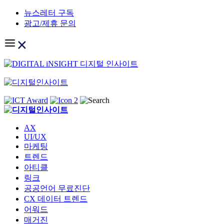
Skip
뉴스레터 구독
to
광고/제휴 문의
content
AX
UI/UX
마케팅
트렌드
아티클
링크
공공언어 무료진단
CX 데이터 트렌드
어워드
매거진