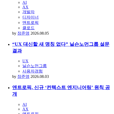
AI
AX
개발자
디자이너
앤트로픽
클로드
by
장준영
2026.08.05
“UX 대신할 새 명칭 없다” 닐슨노먼그룹 설문
결과
UX
닐슨노먼그룹
사용자경험
by
장준영
2026.08.03
앤트로픽, 신규 ‘컨텍스트 엔지니어링’ 원칙 공
개
AI
AX
앤트로픽