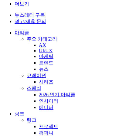
더보기
뉴스레터 구독
광고/제휴 문의
아티클
주요 카테고리
AX
UI/UX
마케팅
트렌드
뉴스
큐레이션
시리즈
스페셜
2026 인기 아티클
인사이터
에디터
링크
링크
프로젝트
컴퍼니