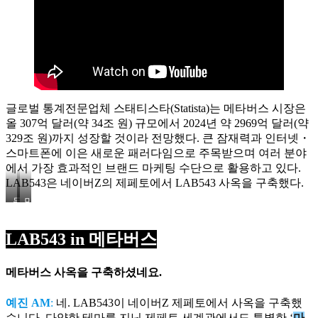
글로벌 통계전문업체 스태티스타(Statista)는 메타버스 시장은
올 307억 달러(약 34조 원) 규모에서 2024년 약 2969억 달러(약
329조 원)까지 성장할 것이라 전망했다. 큰 잠재력과 인터넷・
스마트폰에 이은 새로운 패러다임으로 주목받으며 여러 분야
에서 가장 효과적인 브랜드 마케팅 수단으로 활용하고 있다.
LAB543은 네이버Z의 제페토에서 LAB543 사옥을 구축했다.
문
민
예
지
진
영
LAB543 in 메타버스
AM(좌),
AM(좌),
민
문
지
예
메타버스 사옥을 구축하셨네요.
영
진
AM(중),
AM(중),
정
정
예진 AM
:
네. LAB543이 네이버Z 제페토에서 사옥을 구축했
재
재
습니다. 다양한 테마를 지닌 제페토 세계관에서도 특별한 ‘
마