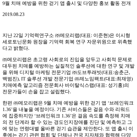
9월 치매 예방을 위한 걷기 앱 출시 및 다양한 홍보 활동 전개
2019.08.23
지난 22일 기억력연구소 ㈜메모리랩(대표: 이준현)은 이시형
세로토닌문화 원장을 기억력 회복 연구 자문위원으로 위촉했
다고 밝혔다.
㈜메모리랩은 초고령 사회로의 진입을 앞두고 사회적 문제로
대두된 치매를 예방하는 실질적인 솔루션에 대한 연구 및 개발
을 위해 디지털 마케팅 전문기업 ㈜도브투래빗(대표:송춘근,
백범진), IT 솔루션 개발 전문기업 ㈜제노임팩트(대표:최재영)
치매예측 알고리즘 전문회사 바이탈식스랩(대표: 성기홍)의
전문가들이 손을 잡고 설립했다.
한편 ㈜메모리랩은 9월 치매 예방을 위한 걷기 앱 ‘브레인워크
1.36’을 내놓을 예정이다. 기존 서비스들은 걸음 수와 리워드
에 집중하지만 ‘브레인워크 1.36’은 걸음 속도를 측정해 치매
의 전 단계라 할 수 있는 경도인지장애를 진단 및 예측하고 그
에 맞는 연령대별 올바른 걷기 습관을 제안한다. 또 앱 출시 이
후에는 걷기 관련 협회 및 단체나 전국 지자체와 협력해 다양