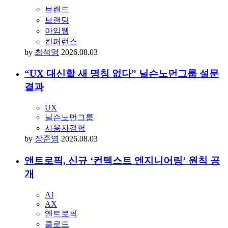
브랜드
브랜딩
아임웹
컨퍼런스
by
최석영
2026.08.03
“UX 대신할 새 명칭 없다” 닐슨노먼그룹 설문
결과
UX
닐슨노먼그룹
사용자경험
by
장준영
2026.08.03
앤트로픽, 신규 ‘컨텍스트 엔지니어링’ 원칙 공
개
AI
AX
앤트로픽
클로드