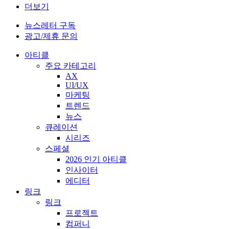
더보기
뉴스레터 구독
광고/제휴 문의
아티클
주요 카테고리
AX
UI/UX
마케팅
트렌드
뉴스
큐레이션
시리즈
스페셜
2026 인기 아티클
인사이터
에디터
링크
링크
프로젝트
컴퍼니