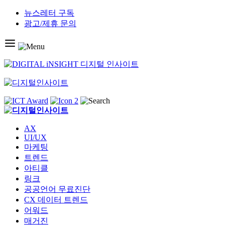
Skip
뉴스레터 구독
to
광고/제휴 문의
content
AX
UI/UX
마케팅
트렌드
아티클
링크
공공언어 무료진단
CX 데이터 트렌드
어워드
매거진