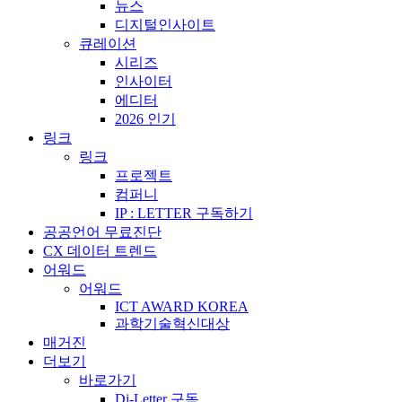
뉴스
디지털인사이트
큐레이션
시리즈
인사이터
에디터
2026 인기
링크
링크
프로젝트
컴퍼니
IP : LETTER 구독하기
공공언어 무료진단
CX 데이터 트렌드
어워드
어워드
ICT AWARD KOREA
과학기술혁신대상
매거진
더보기
바로가기
Di-Letter 구독