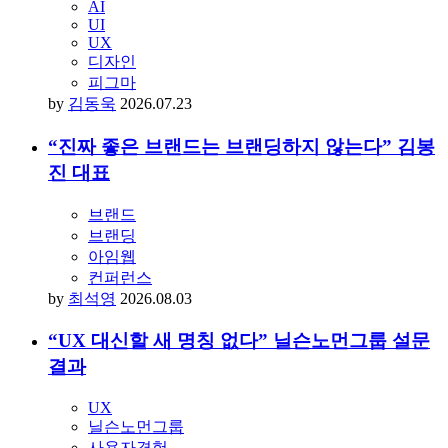
AI
UI
UX
디자인
피그마
by
김동욱
2026.07.23
“진짜 좋은 브랜드는 브랜딩하지 않는다” 김봉
진 대표
브랜드
브랜딩
아임웹
컨퍼런스
by
최석영
2026.08.03
“UX 대신할 새 명칭 없다” 닐슨노먼그룹 설문
결과
UX
닐슨노먼그룹
사용자경험