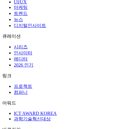
UI/UX
마케팅
트렌드
뉴스
디지털인사이트
큐레이션
시리즈
인사이터
에디터
2026 인기
링크
프로젝트
컴퍼니
어워드
ICT AWARD KOREA
과학기술혁신대상