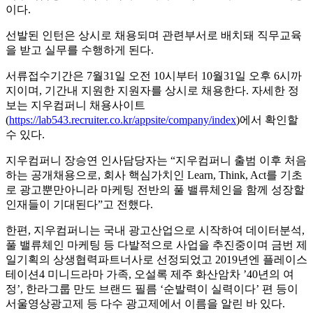
이다.
선발된 인턴은 상시로 채용되며 관련부서로 배치돼 직무교육
을 받고 실무를 수행하게 된다.
서류접수기간은 7월31일 오전 10시부터 10월31일 오후 6시까
지이며, 기간내 지원한 지원자를 상시로 채용한다. 자세한 정
보는 지우컴퍼니 채용사이트
(
https://lab543.recruiter.co.kr/appsite/company/index
)에서 확인할
수 있다.
지우컴퍼니 장승연 인사담당자는 “지우컴퍼니 출범 이후 처음
하는 공개채용으로, 회사 핵심가치인 Learn, Think, Act를 기초
로 광고뿐만아니라 마케팅 전반의 풀 밸류체인을 함께 성장할
인재들이 기대된다”고 전했다.
한편, 지우컴퍼니는 국내 광고산업으로 시작하여 데이터분석,
풀 밸류체인 마케팅 등 다발적으로 사업을 추진중이며 금번 제
일기획의 상생협력파트너사로 선정되었고 2019년엔 플레이스
테이션4 미니드라마 가족, 오설록 제주 화산암차 ’40년의 여
정’, 한라그룹 만도 브랜드 필름 ‘순발력이 실력이다’ 편 등이
서울영상광고제 등 다수 광고제에서 이름을 알린 바 있다.