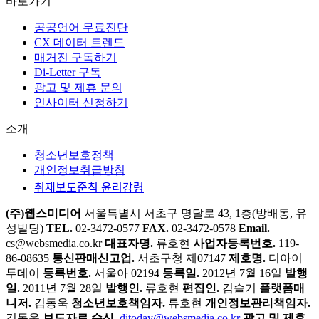
바로가기
공공언어 무료진단
CX 데이터 트렌드
매거진 구독하기
Di-Letter 구독
광고 및 제휴 문의
인사이터 신청하기
소개
청소년보호정책
개인정보취급방침
취재보도준칙 윤리강령
(주)웹스미디어
서울특별시 서초구 명달로 43, 1층(방배동, 유
성빌딩)
TEL.
02-3472-0577
FAX.
02-3472-0578
Email.
cs@websmedia.co.kr
대표자명.
류호현
사업자등록번호.
119-
86-08635
통신판매신고업.
서초구청 제07147
제호명.
디아이
투데이
등록번호.
서울아 02194
등록일.
2012년 7월 16일
발행
일.
2011년 7월 28일
발행인.
류호현
편집인.
김슬기
플랫폼매
니저.
김동욱
청소년보호책임자.
류호현
개인정보관리책임자.
김동욱
보도자료 수신.
ditoday@websmedia.co.kr
광고 및 제휴.