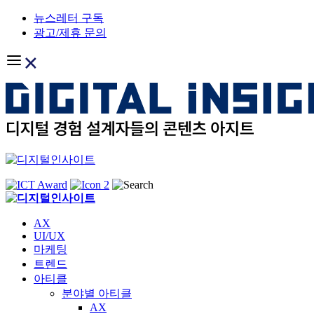
Skip
뉴스레터 구독
to
광고/제휴 문의
content
AX
UI/UX
마케팅
트렌드
아티클
분야별 아티클
AX