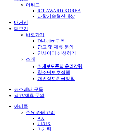
어워드
ICT AWARD KOREA
과학기술혁신대상
매거진
더보기
바로가기
Di-Letter 구독
광고 및 제휴 문의
인사이터 신청하기
소개
취재보도준칙 윤리강령
청소년보호정책
개인정보취급방침
뉴스레터 구독
광고/제휴 문의
아티클
주요 카테고리
AX
UI/UX
마케팅