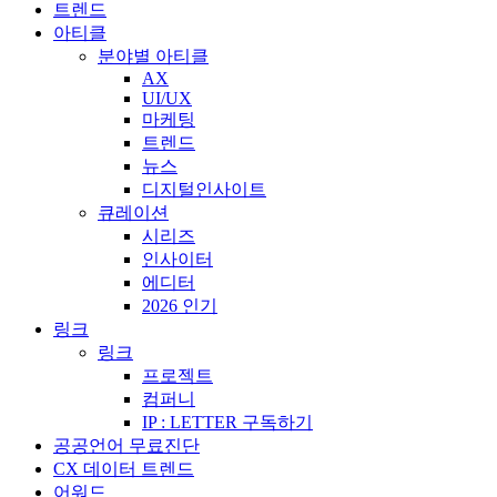
트렌드
아티클
분야별 아티클
AX
UI/UX
마케팅
트렌드
뉴스
디지털인사이트
큐레이션
시리즈
인사이터
에디터
2026 인기
링크
링크
프로젝트
컴퍼니
IP : LETTER 구독하기
공공언어 무료진단
CX 데이터 트렌드
어워드