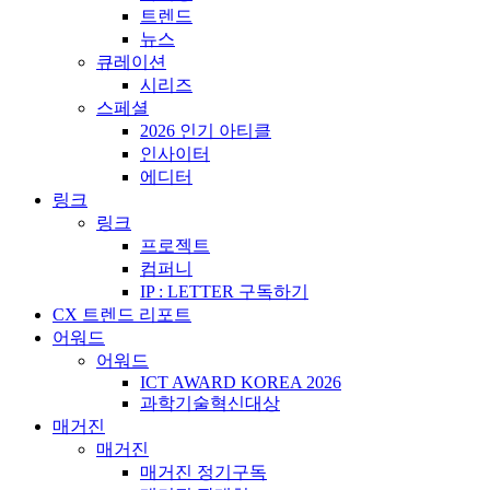
트렌드
뉴스
큐레이션
시리즈
스페셜
2026 인기 아티클
인사이터
에디터
링크
링크
프로젝트
컴퍼니
IP : LETTER 구독하기
CX 트렌드 리포트
어워드
어워드
ICT AWARD KOREA 2026
과학기술혁신대상
매거진
매거진
매거진 정기구독