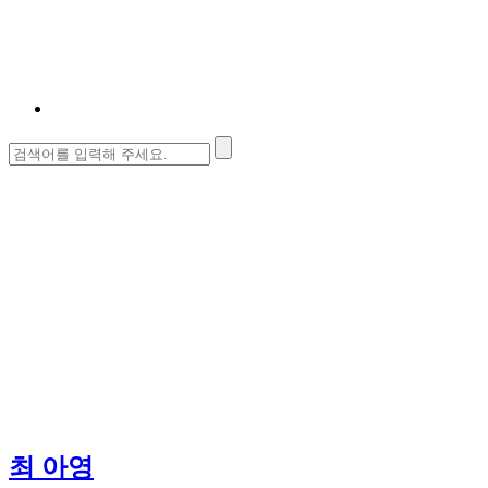
검
색:
최 아영