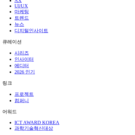
AX
UI/UX
마케팅
트렌드
뉴스
디지털인사이트
큐레이션
시리즈
인사이터
에디터
2026 인기
링크
프로젝트
컴퍼니
어워드
ICT AWARD KOREA
과학기술혁신대상