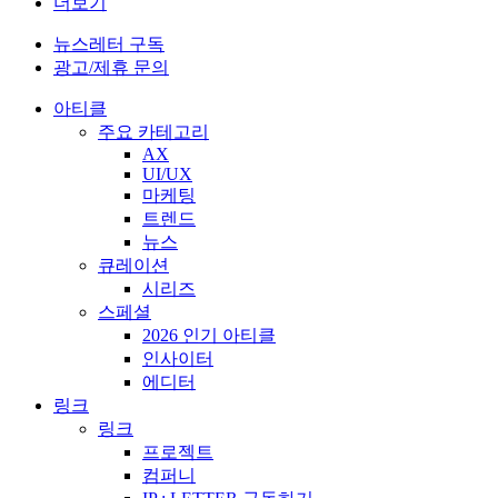
더보기
뉴스레터 구독
광고/제휴 문의
아티클
주요 카테고리
AX
UI/UX
마케팅
트렌드
뉴스
큐레이션
시리즈
스페셜
2026 인기 아티클
인사이터
에디터
링크
링크
프로젝트
컴퍼니