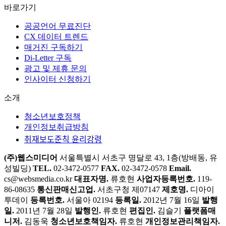
바로가기
공공언어 무료진단
CX 데이터 트렌드
매거진 구독하기
Di-Letter 구독
광고 및 제휴 문의
인사이터 신청하기
소개
청소년보호정책
개인정보취급방침
취재보도준칙 윤리강령
(주)웹스미디어
서울특별시 서초구 명달로 43, 1층(방배동, 유
성빌딩)
TEL.
02-3472-0577
FAX.
02-3472-0578
Email.
cs@websmedia.co.kr
대표자명.
류호현
사업자등록번호.
119-
86-08635
통신판매신고업.
서초구청 제07147
제호명.
디아이
투데이
등록번호.
서울아 02194
등록일.
2012년 7월 16일
발행
일.
2011년 7월 28일
발행인.
류호현
편집인.
김슬기
플랫폼매
니저.
김동욱
청소년보호책임자.
류호현
개인정보관리책임자.