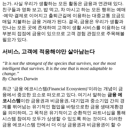
는가. 사실 우리가 생활하는 모든 활동은 금융과 연관돼 있다.
친구들과 영화 보고, 밥 먹고, 차 마시고 하는 모든 행위는 예매
·예약·결제로 이어지고 출퇴근길에 이용하는 대중교통 요금도
매일 지불하는 금융 거래가 된다. 결국, 금융은 우리가 생활과
만나는 모든 곳에 존재하며 고객이 생활 서비스를 이용하는 대
부분의 접점에 금융이 있으므로 고객 경험 관점으로 주목해볼
필요가 있다.
서비스, 고객에 적응해야만 살아남는다
“It is not the strongest of the species that survives, nor the most
intellig
ent that survives. It is the one that is most adaptable to
change.”
By Charles Darwin
최근 ‘금융 에코시스템(Financial Ecosystem)’이라는 개념이 금
융에서 중요한 요소로 떠오르고 있다. 여기서 말하는
금융 에
코시스템
이란 금융권과 비금융권, 대기업과 중소기업 간의 경
계를 뛰어넘는 유기적인 협업을 바탕으로한 금융 생태계환경
을 의미하며, 그 목적은 유기적이고 순환적인 파트너십을 통해
시스템 참여자 모두가 상생할 수 있도록 하는 것이다. 이러한
금융 에코시스템 안에서 더 이상 금융권과 비금융권이 할 수