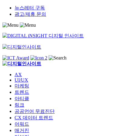
Skip
뉴스레터 구독
to
광고/제휴 문의
content
AX
UI/UX
마케팅
트렌드
아티클
링크
공공언어 무료진단
CX 데이터 트렌드
어워드
매거진