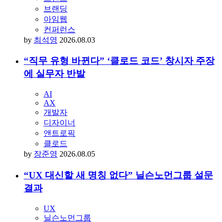
브랜딩
아임웹
컨퍼런스
by
최석영
2026.08.03
“직무 유형 바뀐다” ‘클로드 코드’ 창시자 주장
에 실무자 반발
AI
AX
개발자
디자이너
앤트로픽
클로드
by
장준영
2026.08.05
“UX 대신할 새 명칭 없다” 닐슨노먼그룹 설문
결과
UX
닐슨노먼그룹