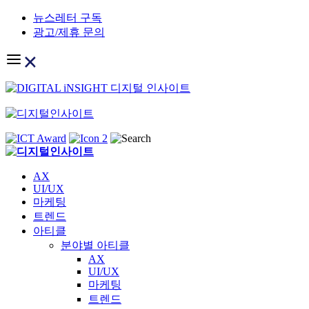
Skip
뉴스레터 구독
to
광고/제휴 문의
content
AX
UI/UX
마케팅
트렌드
아티클
분야별 아티클
AX
UI/UX
마케팅
트렌드