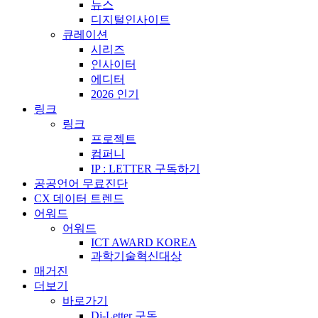
뉴스
디지털인사이트
큐레이션
시리즈
인사이터
에디터
2026 인기
링크
링크
프로젝트
컴퍼니
IP : LETTER 구독하기
공공언어 무료진단
CX 데이터 트렌드
어워드
어워드
ICT AWARD KOREA
과학기술혁신대상
매거진
더보기
바로가기
Di-Letter 구독